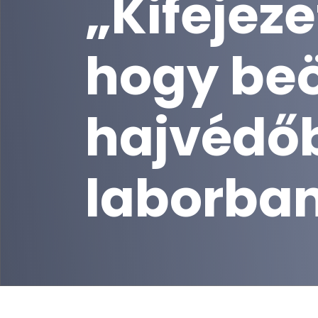
„Kifejeze
hogy beö
hajvédőb
laborba