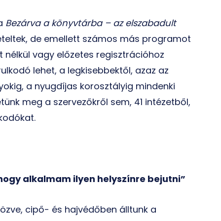
 a
Bezárva a könyvtárba – az elszabadult
teltek, de emellett számos más programot
t nélkül vagy előzetes regisztrációhoz
rulkodó lehet, a legkisebbektől, azaz az
kig, a nyugdíjas korosztályig mindenki
tünk meg a szervezőkről sem, 41 intézetből,
skodókat.
ogy alkalmam ilyen helyszínre bejutni”
tözve, cipő- és hajvédőben álltunk a