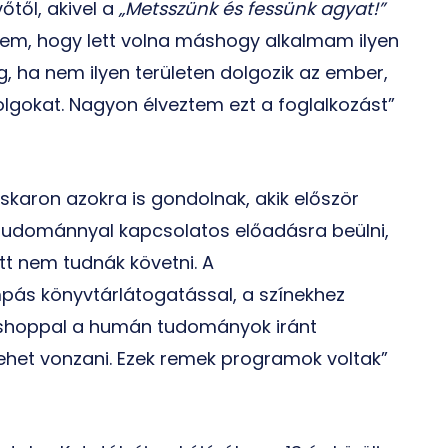
őtől, akivel a
„Metsszünk és fessünk agyat!”
em, hogy lett volna máshogy alkalmam ilyen
ég, ha nem ilyen területen dolgozik az ember,
dolgokat. Nagyon élveztem ezt a foglalkozást”
oskaron azokra is gondolnak, akik először
ostudománnyal kapcsolatos előadásra beülni,
att nem tudnák követni. A
ás könyvtárlátogatással, a színekhez
shoppal a humán tudományok iránt
lehet vonzani. Ezek remek programok voltak”