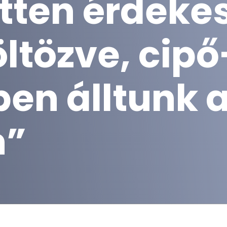
tten érdekes
ltözve, cipő
en álltunk 
n”