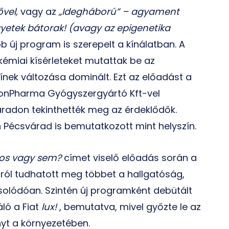
ővel,
vagy az
„Idegháború” – agyament
gyetek bátorak! (avagy az epigenetika
b új program is szerepelt a kínálatban. A
émiai kísérleteket mutattak be az
ínek változása dominált. Ezt az előadást a
onPharma Gyógyszergyártó Kft-vel
radon tekinthették meg az érdeklődők.
Pécsvárad is bemutatkozott mint helyszín.
sos vagy sem?
címet viselő előadás során a
ról tudhatott meg többet a hallgatóság,
solódóan. Szintén új programként debütált
ló a Fiat
lux!
, bemutatva, mivel győzte le az
yt a környezetében.