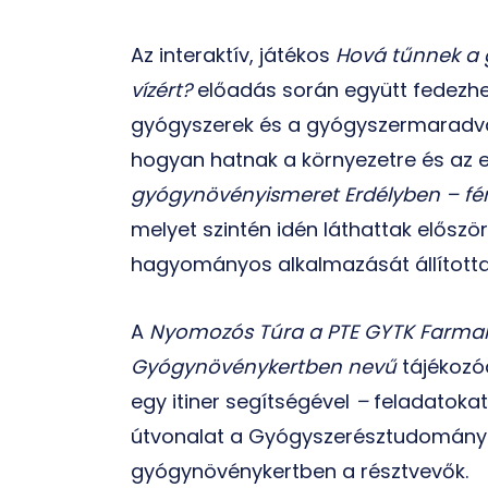
Az interaktív, játékos
Hová tűnnek a g
vízért?
előadás során együtt fedezhet
gyógyszerek és a gyógyszermaradvá
hogyan hatnak a környezetre és az 
gyógynövényismeret Erdélyben – 
melyet szintén idén láthattak elősz
hagyományos alkalmazását állította
A
Nyomozós Túra a PTE GYTK Farmak
Gyógynövénykertben nevű
tájékozód
egy itiner segítségével
–
feladatoka
útvonalat a Gyógyszerésztudományi 
gyógynövénykertben a résztvevők.