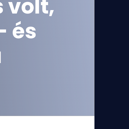
 volt,
- és
a