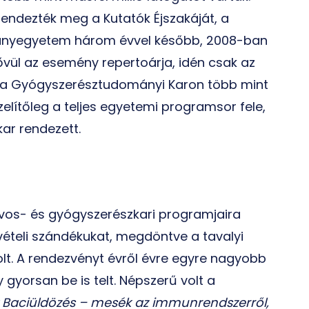
ndezték meg a Kutatók Éjszakáját, a
nyegyetem három évvel később, 2008-ban
vül az esemény repertoárja, idén csak az
 a Gyógyszerésztudományi Karon több mint
elítőleg a teljes egyetemi programsor fele,
ar rendezett.
orvos- és gyógyszerészkari programjaira
vételi szándékukat, megdöntve a tavalyi
olt. A rendezvényt évről évre egyre nagyobb
gyorsan be is telt. Népszerű volt a
y Baciüldözés – mesék az immunrendszerről,