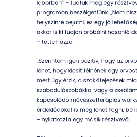
laborban” – tudtuk meg egy résztvev
programon beszélgettünk. „Nem hisz
helyszínre bejutni, ez egy jó lehetős
akkor is ki tudjon próbálni hasonló 
– tette hozzá.
„Szerintem igen pozitív, hogy az orv
lehet, hogy kicsit félnének egy orv
mert úgy érzik, a szakkifejezések mi
szabadulószobákkal vagy a zseblámp
kapcsolódó művészetterápiás work
érdeklődőket is meg lehet fogni, be 
– nyilatkozta egy másik résztvevő.