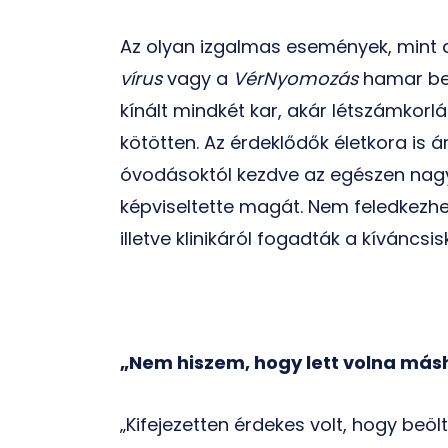
Az olyan izgalmas események, mint
vírus
vagy a
VérNyomozás
hamar be
kínált mindkét kar, akár létszámkorlá
kötötten. Az érdeklődők életkora is á
óvodásoktól kezdve az egészen nagyo
képviseltette magát. Nem feledkezhe
illetve klinikáról fogadták a kíváncsi
„Nem hiszem, hogy lett volna másh
„Kifejezetten érdekes volt, hogy beöl