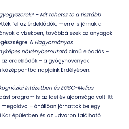
yógyszerek? – Mit tehetsz te a tisztább
ték fel az érdeklődők, merre is járnak a
nyok a vizekben, továbbá ezek az anyagok
egészségre. A
Hagyományos
fényképes növénybemutató
című előadás –
ör az érdeklődők – a gyógynövények
 középpontba napjaink Erdélyében.
ognóziai Intézetben és EGSC-Melius
ási program is az idei év újdonsága volt. Itt
t megoldva
–
önállóan járhattak be egy
Kar épületben és az udvaron található