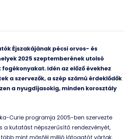
atók Éjszakájának pécsi orvos- és
melyek 2025 szeptemberének utolsó
 fogékonyakat. Idén az előző évekhez
tek a szervezők, a szép számú érdeklődők
zen a nyugdíjasokig, minden korosztály
ska-Curie programja 2005-ben szervezte
 a kutatást népszerűsítő rendezvényét,
öbb mint másfél millió látogatót vártak.