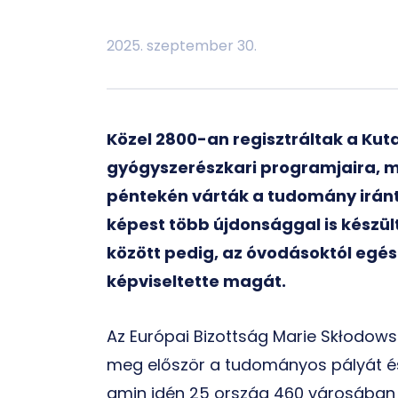
2025. szeptember 30.
Közel 2800-an regisztráltak a Kut
gyógyszerészkari programjaira, 
péntekén várták a tudomány iránt
képest több újdonsággal is készül
között pedig, az óvodásoktól egés
képviseltette magát.
Az Európai Bizottság Marie Skłodow
meg először a tudományos pályát és
amin idén 25 ország 460 városában t