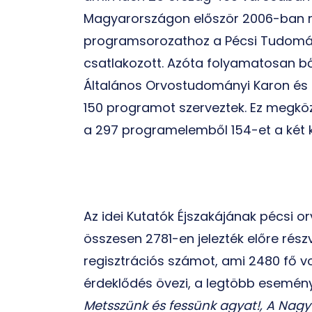
Magyarországon először 2006-ban re
programsorozathoz a Pécsi Tudomá
csatlakozott. Azóta folyamatosan bő
Általános Orvostudományi Karon és
150 programot szerveztek. Ez megköz
a 297 programelemből 154-et a két k
Az idei Kutatók Éjszakájának pécsi 
összesen 2781-en jelezték előre rész
regisztrációs számot, ami 2480 fő v
érdeklődés övezi, a legtöbb esemény 
Metsszünk és fessünk agyat!
, A Nag