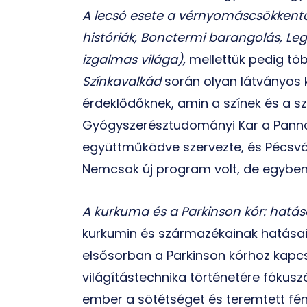
A lecsó esete a vérnyomáscsökkent
históriák, Bonctermi barangolás, Le
izgalmas világa),
mellettük pedig töb
Színkavalkád
során olyan látványos k
érdeklődőknek, amin a színek és a sz
Gyógyszerésztudományi Kar a Pann
együttműködve szervezte, és Pécsvá
Nemcsak új program volt, de egyben 
A kurkuma és a Parkinson kór: hatá
kurkumin és származékainak hatásai
elsősorban a Parkinson kórhoz kapc
világítástechnika történetére fókuszá
ember a sötétséget és teremtett fén