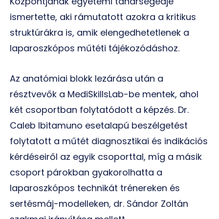
Központjának egyetemi tanársegédje
ismertette, aki rámutatott azokra a kritikus
struktúrákra is, amik elengedhetetlenek a
laparoszkópos műtéti tájékozódáshoz.
Az anatómiai blokk lezárása után a
résztvevők a MediSkillsLab-be mentek, ahol
két csoportban folytatódott a képzés. Dr.
Caleb Ibitamuno esetalapú beszélgetést
folytatott a műtét diagnosztikai és indikációs
kérdéseiről az egyik csoporttal, míg a másik
csoport párokban gyakorolhatta a
laparoszkópos technikát trénereken és
sertésmáj-modelleken, dr. Sándor Zoltán