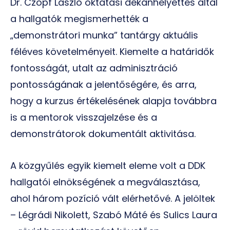
Dr. Czopf László oktatási dékánhelyettes által
a hallgatók megismerhették a
„demonstrátori munka” tantárgy aktuális
féléves követelményeit. Kiemelte a határidők
fontosságát, utalt az adminisztráció
pontosságának a jelentőségére, és arra,
hogy a kurzus értékelésének alapja továbbra
is a mentorok visszajelzése és a
demonstrátorok dokumentált aktivitása.
A közgyűlés egyik kiemelt eleme volt a DDK
hallgatói elnökségének a megválasztása,
ahol három pozíció vált elérhetővé. A jelöltek
– Légrádi Nikolett, Szabó Máté és Sulics Laura