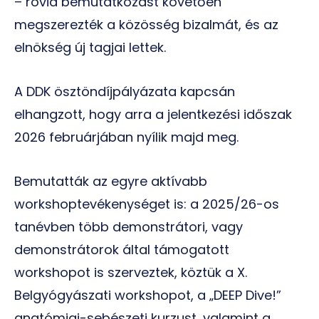
– rövid bemutatkozást követően
megszerezték a közösség bizalmát, és az
elnökség új tagjai lettek.
A DDK ösztöndíjpályázata kapcsán
elhangzott, hogy arra a jelentkezési időszak
2026 februárjában nyílik majd meg.
Bemutatták az egyre aktívabb
workshoptevékenységet is: a 2025/26-os
tanévben több demonstrátori, vagy
demonstrátorok által támogatott
workshopot is szerveztek, köztük a X.
Belgyógyászati workshopot, a „DEEP Dive!”
anatómiai-sebészeti kurzust, valamint a