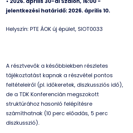
• 2026. április 30-ai Szalon, 16:00 -
jelentkezési határidő:
2026. április 10.
Helyszín: PTE ÁOK új épület, SIOT0033
A résztvevők a későbbiekben részletes
tájékoztatást kapnak a részvétel pontos
feltételeiről (pl. időkeretek, diszkussziós idő),
de a TDK Konferencián megszokott
struktúrához hasonló felépítésre
számíthatnak (10 perc előadás, 5 perc
diszkusszió).