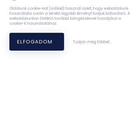
Oldalunk cookie-kat (sütiket) használ azért, hogy weboldalunk
használata során a lehető legjobb élményt tudjuk biztosítani. A
weboldalunkon történő további böngészéssel hozzájárul a
cookie-k használatához.
ELFOGADOM
Tudjon meg többet...