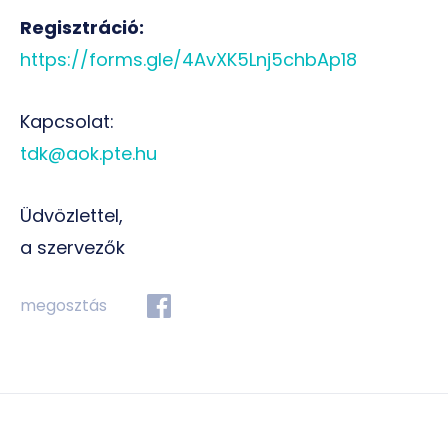
Regisztráció:
https://forms.gle/4AvXK5Lnj5chbAp18
Kapcsolat:
tdk@aok.pte.hu
Üdvözlettel,
a szervezők
megosztás