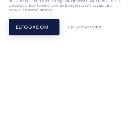
használata során a lehető legjobb élményt tudjuk biztosítani. A
weboldalunkon történő további böngészéssel hozzájárul a
cookie-k használatához.
ELFOGADOM
Tudjon meg többet...