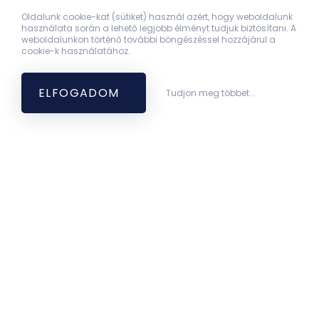
Oldalunk cookie-kat (sütiket) használ azért, hogy weboldalunk
használata során a lehető legjobb élményt tudjuk biztosítani. A
weboldalunkon történő további böngészéssel hozzájárul a
cookie-k használatához.
ELFOGADOM
Tudjon meg többet...