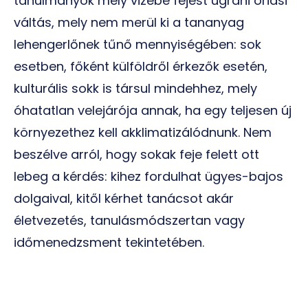
tanulmányok mély vizébe fejest ugrani óriási
váltás, mely nem merül ki a tananyag
lehengerlőnek tűnő mennyiségében: sok
esetben, főként külföldről érkezők esetén,
kulturális sokk is társul mindehhez, mely
óhatatlan velejárója annak, ha egy teljesen új
környezethez kell akklimatizálódnunk. Nem
beszélve arról, hogy sokak feje felett ott
lebeg a kérdés: kihez fordulhat ügyes-bajos
dolgaival, kitől kérhet tanácsot akár
életvezetés, tanulásmódszertan vagy
időmenedzsment tekintetében.