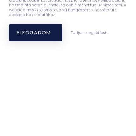
Oldalunk cookie-kat (sütiket) használ azért, hogy weboldalunk
használata során a lehető legjobb élményt tudjuk biztosítani. A
weboldalunkon történő további böngészéssel hozzájárul a
cookie-k használatához.
ELFOGADOM
Tudjon meg többet...