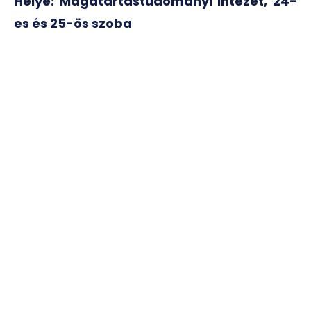
Helye: Magatartástudományi Intézet, 24-
es és 25-ös szoba